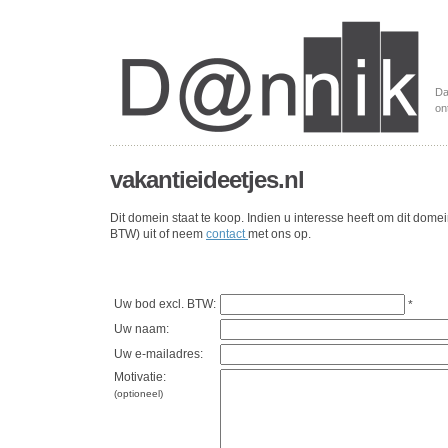
Da
on
vakantieideetjes.nl
Dit domein staat te koop. Indien u interesse heeft om dit dome
BTW) uit of neem
contact
met ons op.
Uw bod excl. BTW:
*
Uw naam:
Uw e-mailadres:
Motivatie:
(optioneel)